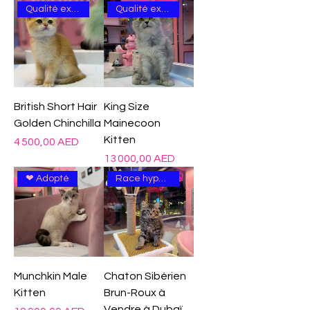
Qualité excellente
Qualité excellente
British Short Hair
King Size
Golden Chinchilla
Mainecoon
Kitten
Prix
4 500,00 AED
Prix
13 000,00 AED
❤ Adopté
Race hypoallergénique
Munchkin Male
Chaton Sibérien
Kitten
Brun-Roux à
Vendre à Dubaï