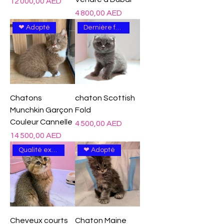
Prix
12 000,00 AED
Prix
4 800,00 AED
❤ Adopté
Dernière femme
Chatons
chaton Scottish
Munchkin Garçon
Fold
Couleur Cannelle
Prix
4 500,00 AED
Prix
14 500,00 AED
Qualité excellente
❤ Adopté
Cheveux courts
Chaton Maine