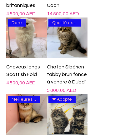

Γ
britanniques
Coon
Prix
Prix
4 500,00 AED
14 500,00 AED
Rare
Qualité excellente
Cheveux longs
Chaton Sibérien
Scottish Fold
tabby brun foncé
à vendre à Dubaï
Prix
4 500,00 AED
Prix
5 000,00 AED
Meilleures ventes
❤ Adopté