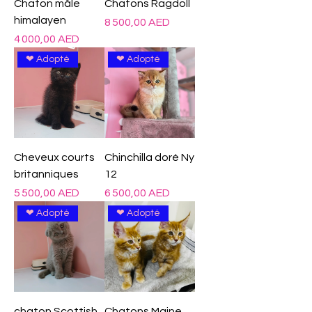
Chaton mâle
Chatons Ragdoll
himalayen
Prix
8 500,00 AED
Prix
4 000,00 AED
❤ Adopté
❤ Adopté
Cheveux courts
Chinchilla doré Ny
britanniques
12
Prix
Prix
5 500,00 AED
6 500,00 AED
❤ Adopté
❤ Adopté
chaton Scottish
Chatons Maine