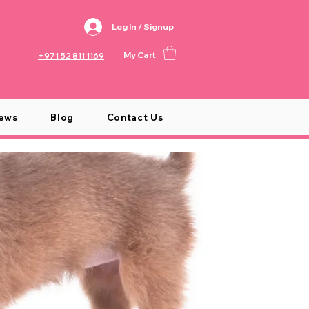
Log In / Signup
My Cart
+971 52 811 1169
ews
Blog
Contact Us