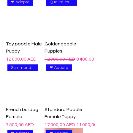
❤ Adopté
Qualité excellente
Toy poodle Male
Goldendoodle
Puppy
Puppies
Prix
Prix original
Prix promotionnel
12 000,00 AED
12 000,00 AED
8 400,00 AED
Summer deal
❤ Adopté
French bulldog
Standard Poodle
Female
Female Puppy
Prix
Prix original
Prix promotionnel
7 500,00 AED
17 000,00 AED
11 000,00 AED