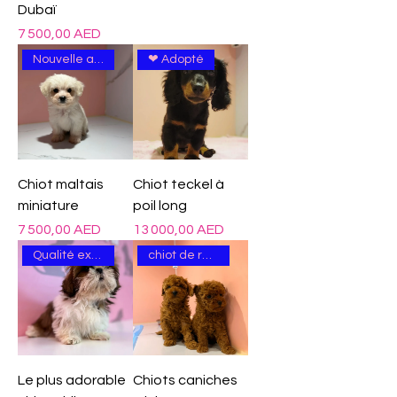
Dubaï
Prix
7 500,00 AED
Nouvelle arrivée
❤ Adopté
Chiot maltais
Chiot teckel à
miniature
poil long
Prix
Prix
7 500,00 AED
13 000,00 AED
Qualité excellente
chiot de race
Le plus adorable
Chiots caniches