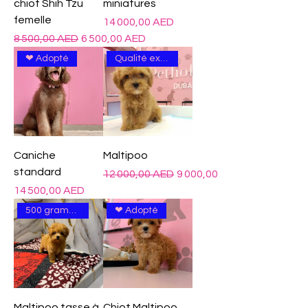
chiot Shih Tzu
miniatures
femelle
Prix
14 000,00 AED
Prix original
Prix promotionnel
8 500,00 AED
6 500,00 AED
❤ Adopté
Qualité excellente
Caniche
Maltipoo
standard
Prix original
Prix promotionnel
12 000,00 AED
9 000,00 AED
Prix
14 500,00 AED
500 grammes
❤ Adopté
Maltipoo tasse à
Chiot Maltipoo