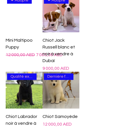

Γ
❤ Adopté
❤ Adopté
Mini Maltipoo
Chiot Jack
Puppy
Russell blanc et
noir à vendre à
Prix original
Prix promotionnel
12 000,00 AED
7 000,00 AED
Dubaï
Prix
9 000,00 AED
Qualité excellente
Dernière femme
Chiot Labrador
Chiot Samoyède
noir à vendre à
Prix
12 000,00 AED