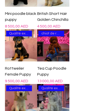
Mini poodle black
British Short Hair
puppy
Golden Chinchilla
Prix
Prix
8 500,00 AED
4 500,00 AED
Qualité excellente
chiot de race
Rottweiler
Tea Cup Poodle
Female Puppy
Puppy
Prix
Prix
9 500,00 AED
13 000,00 AED
Qualité excellente
Qualité excellente