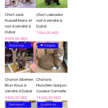
Chiot Jack
Chiot Labrador
Russell blanc et
noir à vendre à
noir à vendre à
Dubaï
Dubaï
Prix
7 500,00 AED
Prix
9 000,00 AED
Race hypoallergénique
❤ Adopté
Chaton Sibérien
Chatons
Brun-Roux à
Munchkin Garçon
Vendre à Dubaï
Couleur Cannelle
Prix
Prix
4 800,00 AED
14 500,00 AED
Dernière femme
Qualité excellente