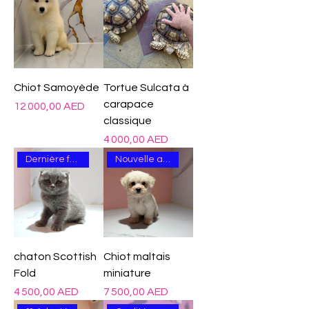
Chiot Samoyède
Tortue Sulcata à
carapace
Prix
12 000,00 AED
classique
Prix
4 000,00 AED
Dernière femme
Nouvelle arrivée
chaton Scottish
Chiot maltais
Fold
miniature
Prix
Prix
4 500,00 AED
7 500,00 AED