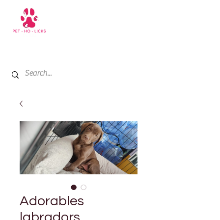
+971 52 811 1169
My Cart
Adorables
labradors