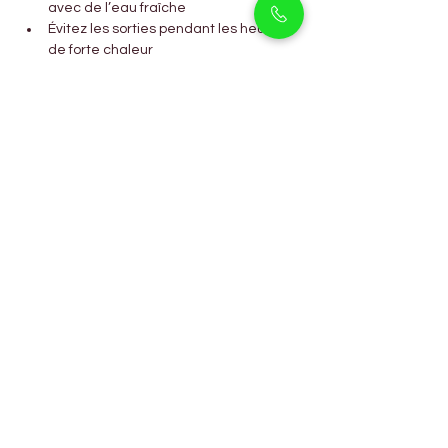
avec de l’eau fraîche
Évitez les sorties pendant les heures 
de forte chaleur
Maintenez un toilettage régulier
Leur pelage les aide à réguler la chaleur 
et, avec des soins appropriés, ils 
s’épanouissent parfaitement à Dubaï.
Questions Fréquemment 
Posées
Les Labradors sont-ils adaptés 
aux familles avec enfants ?
Oui. Ils sont doux, affectueux et très 
patients, parfaits pour les enfants de tous 
âges.
Les Labradors sont-ils faciles à 
éduquer ?
Oui. Ils font partie des races les plus 
intelligentes et faciles à dresser.