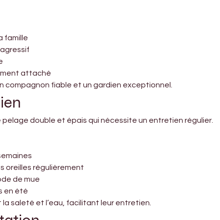
 famille
 agressif
e
ement attaché
un compagnon fiable et un gardien exceptionnel.
tien
pelage double et épais qui nécessite un entretien régulier.
 semaines
es oreilles régulièrement
iode de mue
s en été
 saleté et l’eau, facilitant leur entretien.