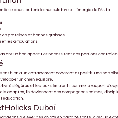
tation
tielle pour soutenir la musculature et l’énergie de l’Akita.
ur
r
he en protéines et bonnes graisses
et les articulations
kitas ont un bon appétit et nécessitent des portions contrôlée
é
issent bien à un entraînement cohérent et positif. Une social
velopper un chien équilibré.
tivités légères et les jeux stimulants comme le rapport d’obje
ils adaptés, ils deviennent des compagnons calmes, discipli
l’éducation.
etHolicks Dubaï
ngageons à élever des chiots en parfaite santé, avec un ex