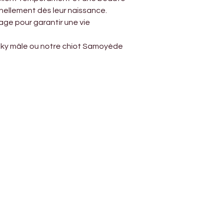
nellement dès leur naissance.
ge pour garantir une vie 
usky mâle ou notre chiot Samoyède 