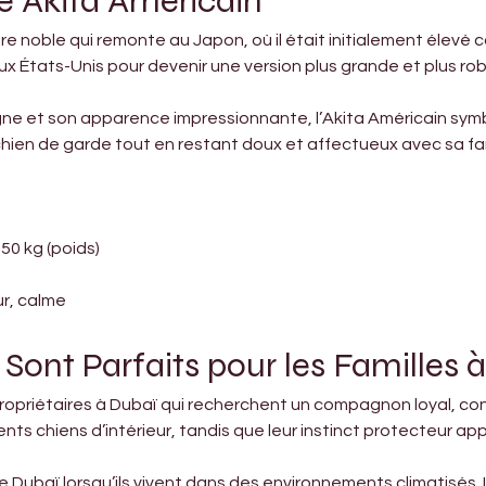
e Akita Américain
re noble qui remonte au Japon, où il était initialement élevé
x États-Unis pour devenir une version plus grande et plus ro
 et son apparence impressionnante, l’Akita Américain symbol
t chien de garde tout en restant doux et affectueux avec sa fam
 50 kg (poids)
ur, calme
 Sont Parfaits pour les Familles 
propriétaires à Dubaï qui recherchent un compagnon loyal, confi
ts chiens d’intérieur, tandis que leur instinct protecteur ap
e Dubaï lorsqu’ils vivent dans des environnements climatisés.