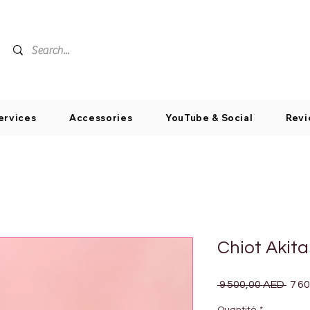
ervices
Accessories
YouTube & Social
Revi
Chiot Akit
Prix
 9 500,00 AED 
7 6
origi