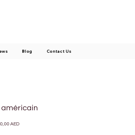
Log In / Signup
My Cart
+971 52 811 1169
ews
Blog
Contact Us
a américain
Prix
00,00 AED
nal
promotionnel