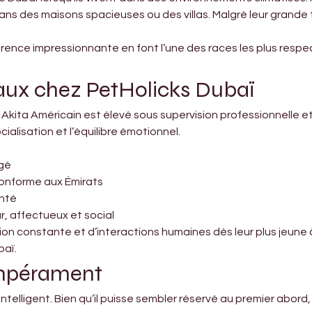

ns des maisons spacieuses ou des villas. Malgré leur grande ta
arence impressionnante en font l’une des races les plus res
tiaux chez PetHolicks Dubaï
Akita Américain est élevé sous supervision professionnelle et
ialisation et l’équilibre émotionnel.
ugé
onforme aux Émirats
anté
, affectueux et social
on constante et d’interactions humaines dès leur plus jeune â
baï.
empérament
intelligent. Bien qu’il puisse sembler réservé au premier abord,