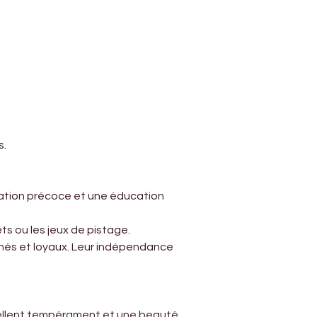
s.
isation précoce et une éducation 
ts ou les jeux de pistage.
nés et loyaux. Leur indépendance 
cellent tempérament et une beauté 