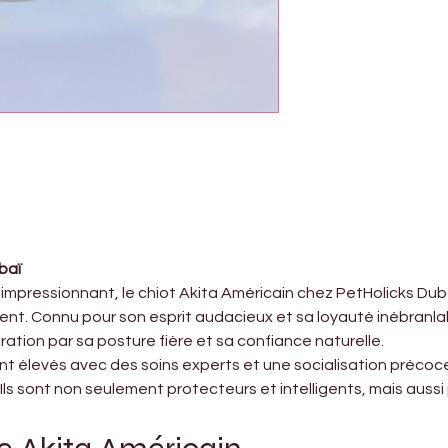
baï
mpressionnant, le chiot Akita Américain chez PetHolicks Dubaï
t. Connu pour son esprit audacieux et sa loyauté inébranlab
iration par sa posture fière et sa confiance naturelle.
nt élevés avec des soins experts et une socialisation précoce
 Ils sont non seulement protecteurs et intelligents, mais aus