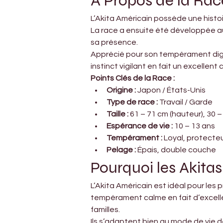
À Propos de la Rac
L’Akita Américain possède une histoi
La race a ensuite été développée au
sa présence.
Apprécié pour son tempérament digne
instinct vigilant en fait un excellen
Points Clés de la Race :
Origine :
 Japon / États-Unis
Type de race :
 Travail / Garde
Taille :
 61 – 71 cm (hauteur), 30 –
Espérance de vie :
 10 – 13 ans
Tempérament :
 Loyal, protecte
Pelage :
 Épais, double couche
Pourquoi les Akitas
L’Akita Américain est idéal pour les 
tempérament calme en fait d’excellen
familles.
Ils s’adaptent bien au mode de vie d