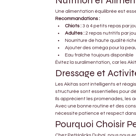
Nutrition et Alimen
Une alimentation équilibrée est essen
Recommandations :
Chiots :
 3 à 4 petits repas par jo
Adultes :
 2 repas nutritifs par jou
Nourriture de haute qualité ric
Ajouter des oméga pour la peau 
Eau fraîche toujours disponible
Évitez la suralimentation, car les A
Dressage et Activit
Les Akitas sont intelligents et réag
structurée sont essentielles pour dé
Ils apprécient les promenades, les ac
Avec une bonne routine et des conse
nécessite patience et respect dans 
Pourquoi Choisir P
Chez PetHolicks Dubaï, nous nous e