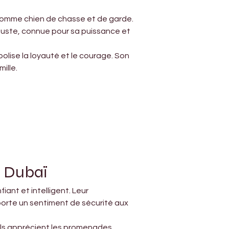
 comme chien de chasse et de garde. 
buste, connue pour sa puissance et 
ise la loyauté et le courage. Son 
ille.
à Dubaï
ant et intelligent. Leur 
porte un sentiment de sécurité aux 
 Ils apprécient les promenades 