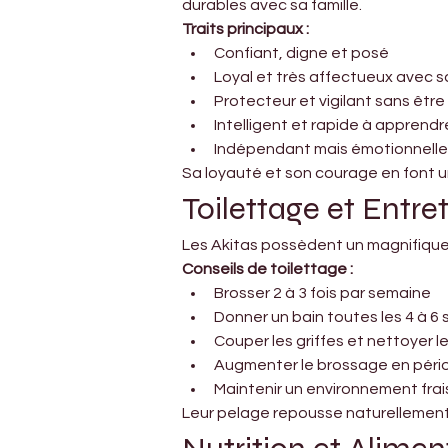
durables avec sa famille.
Traits principaux :
Confiant, digne et posé
Loyal et très affectueux avec sa
Protecteur et vigilant sans être
Intelligent et rapide à apprendr
Indépendant mais émotionnell
Sa loyauté et son courage en font 
Toilettage et Entre
Les Akitas possèdent un magnifique 
Conseils de toilettage :
Brosser 2 à 3 fois par semaine
Donner un bain toutes les 4 à 6
Couper les griffes et nettoyer l
Augmenter le brossage en pér
Maintenir un environnement frai
Leur pelage repousse naturellement la