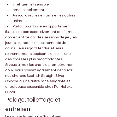
Intelligent et sensible 
émotionnellement
Amical avec les enfants et les autres 
animaux
Parfait pour la vie en appartement
Ils ne sont pas excessivement actifs, mais 
apprécient de courtes sessions de jeu, les 
jouets plumeaux et les moments de 
câlins. Leur regard tendre et leurs 
ronronnements apaisants en font l’une 
des races les plus réconfortantes.
Si vous aimez les chats au tempérament 
doux, vous pouvez également découvrir 
nos chatons Scottish Straight Silver 
Chinchilla, une autre race élégante et 
affectueuse disponible chez Pet Holicks 
Dubaï.
Pelage, toilettage et 
entretien
Le pelage luxueux de l’Himalayen 