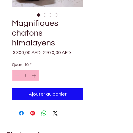
Magnifiques
chatons
himalayens
Prix
Prix
 3 300,00 AED 
2 970,00 AED
original
promotionnel
Quantité
*
Ajouter au panier