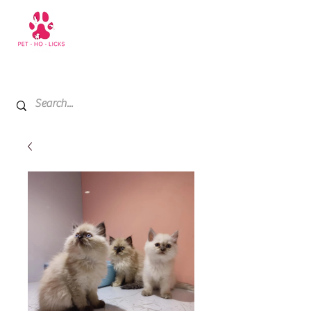
+971 52 811 1169
My Cart