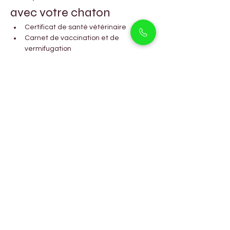
avec votre chaton
Certificat de santé vétérinaire
Carnet de vaccination et de 
vermifugation
Détails de la micropuce
Guide d’alimentation et de toilettage
Assistance pour l’adaptation à la 
maison
Chaque chaton Himalayen de Pet Holicks 
Dubaï est en bonne santé, bien socialisé et 
prêt à devenir un membre aimé de votre 
famille.
Questions fréquemment 
posées
Les chatons Himalayens sont-
ils de bons animaux d’intérieur ?
Oui, ils sont calmes, affectueux et 
parfaitement adaptés à la vie en intérieur, 