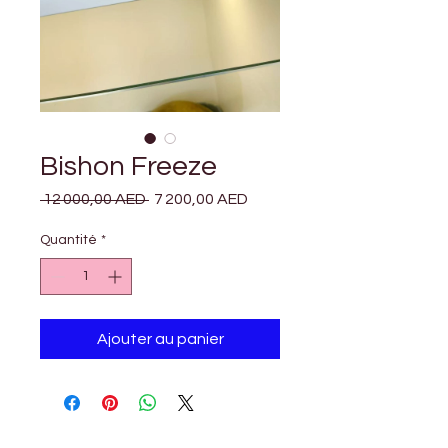
Bishon Freeze
Prix
Prix
 12 000,00 AED 
7 200,00 AED
original
promotionnel
Quantité
*
Ajouter au panier