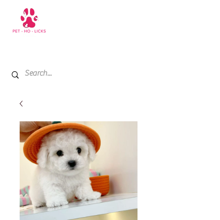
+971 52 811 1169
My Cart