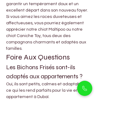
garantir un tempérament doux et un 
excellent départ dans son nouveau foyer.
Si vous aimez les races duveteuses et 
affectueuses, vous pourriez également 
apprécier notre chiot Maltipoo ou notre 
chiot Caniche Toy, tous deux des 
compagnons charmants et adaptés aux 
familles.
Foire Aux Questions
Les Bichons Frisés sont-ils 
adaptés aux appartements ?
Oui, ils sont petits, calmes et adaptables, 
ce qui les rend parfaits pour la vie en 
appartement à Dubaï.
Les Bichons Frisés sont-ils 
hypoallergéniques ?
Oui, leur pelage bouclé est 
hypoallergénique, ce qui aide à réduire 
les réactions allergiques.