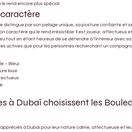
 le rend encore plus spécial.
 caractère
 distingue par son pelage unique, sa posture confiante et ses
n caractère qui le rend irrésistible. Il est joueur, affectueux 
u tout en étant heureux de se détendre à l’intérieur avec sa
milles actives que pour les personnes recherchant un compagn
e – Bleu)
ure lisse
ffectueux
té
es à Dubaï choisissent les Boule
appréciés à Dubaï pour leur nature calme, affectueuse et le