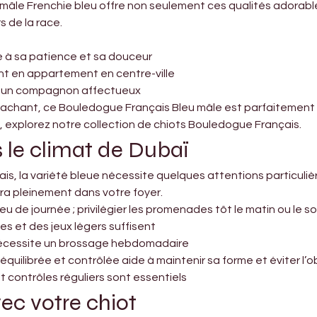

âle Frenchie bleu offre non seulement ces qualités adorables
s de la race.
e à sa patience et sa douceur
ant en appartement en centre-ville
ant un compagnon affectueux
attachant, ce Bouledogue Français Bleu mâle est parfaitemen
 explorez notre collection de chiots Bouledogue Français.
 le climat de Dubaï
, la variété bleue nécessite quelques attentions particulièr
ira pleinement dans votre foyer.
lieu de journée ; privilégier les promenades tôt le matin ou le so
s et des jeux légers suffisent
 nécessite un brossage hebdomadaire
équilibrée et contrôlée aide à maintenir sa forme et éviter l’o
et contrôles réguliers sont essentiels
vec votre chiot