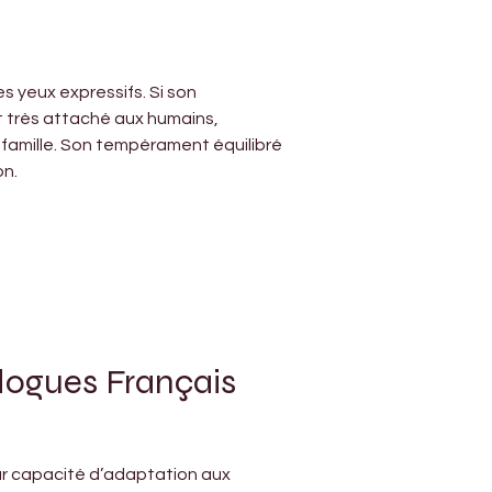
 yeux expressifs. Si son 
et très attaché aux humains, 
 famille. Son tempérament équilibré 
on.
dogues Français 
ur capacité d’adaptation aux 