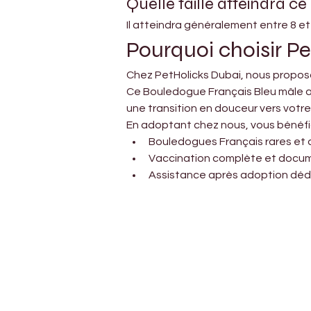
Quelle taille atteindra 
Il atteindra généralement entre 8 et 
Pourquoi choisir P
Chez PetHolicks Dubai, nous proposo
Ce Bouledogue Français Bleu mâle a 
une transition en douceur vers votre
En adoptant chez nous, vous bénéfic
Bouledogues Français rares et 
Vaccination complète et docu
Assistance après adoption dédi
Petholicks
Dubai دبي
Petholicks is a one-stop pet shop in Arjan,
Dubai with a huge range of quality pets &