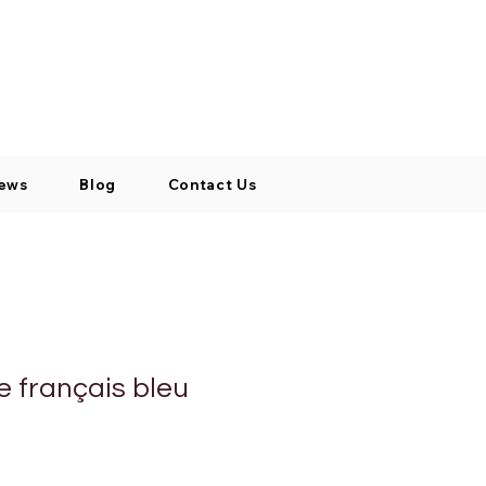
Log In / Signup
My Cart
+971 52 811 1169
ews
Blog
Contact Us
 français bleu