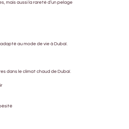
Γ
, mais aussi la rareté d’un pelage 
t adapté au mode de vie à Dubaï.
es dans le climat chaud de Dubaï. 
ir
bésité