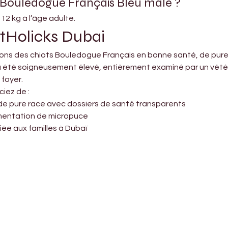
ce Bouledogue Français Bleu mâle ?
12 kg à l’âge adulte.
etHolicks Dubai
ns des chiots Bouledogue Français en bonne santé, de pure r
été soigneusement élevé, entièrement examiné par un vétérina
 foyer.
iez de :
de pure race avec dossiers de santé transparents
mentation de micropuce
ée aux familles à Dubaï
Shop Pets
About us
Shop Puppies
 top