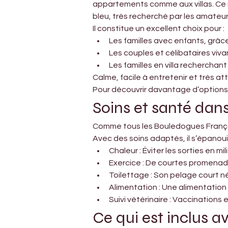
appartements comme aux villas. Ce m
bleu, très recherché par les amateur
Il constitue un excellent choix pour :
Les familles avec enfants, grâc
Les couples et célibataires viv
Les familles en villa recherch
Calme, facile à entretenir et très 
Pour découvrir davantage d’options,
Soins et santé dans
Comme tous les Bouledogues Français
Avec des soins adaptés, il s’épanou
Chaleur : Éviter les sorties en mi
Exercice : De courtes promenade
Toilettage : Son pelage court
Alimentation : Une alimentation 
Suivi vétérinaire : Vaccinations 
Ce qui est inclus a