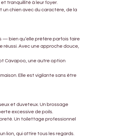
Γ
t tranquillité à leur foyer.
un chien avec du caractère, de la 
 bien qu’elle préfère parfois faire 
ge réussi. Avec une approche douce, 
iot Cavapoo, une autre option 
son. Elle est vigilante sans être 
xueux et duveteux. Un brossage 
perte excessive de poils.
opreté. Un toilettage professionnel 
lion, qui attire tous les regards.