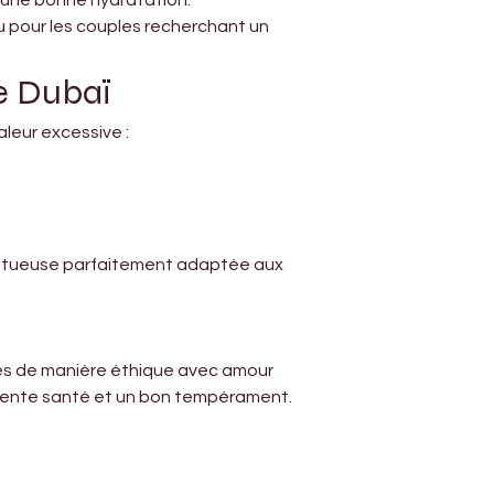
t une bonne hydratation.
u pour les couples recherchant un 
e Dubaï
leur excessive :
estueuse parfaitement adaptée aux 
vés de manière éthique avec amour 
llente santé et un bon tempérament.