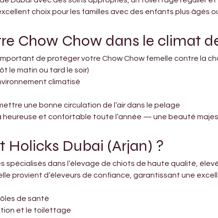
 de Dubaï avec des soins appropriés, un toilettage régulier e
cellent choix pour les familles avec des enfants plus âgés o
otre Chow Chow dans le climat d
t important de protéger votre Chow Chow femelle contre la cha
 le matin ou tard le soir)
environnement climatisé
ettre une bonne circulation de l’air dans le pelage
ra heureuse et confortable toute l’année — une beauté maj
t Holicks Dubai (Arjan) ?
 spécialisés dans l’élevage de chiots de haute qualité, éle
lle provient d’éleveurs de confiance, garantissant une exce
rôles de santé
tion et le toilettage