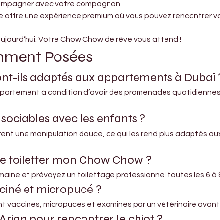
ccompagner avec votre compagnon
ue offre une expérience premium où vous pouvez rencontrer vot
aujourd’hui. Votre Chow Chow de rêve vous attend !
mment Posées
nt-ils adaptés aux appartements à Dubaï 
 appartement à condition d’avoir des promenades quotidiennes e
sociables avec les enfants ?
èrent une manipulation douce, ce qui les rend plus adaptés aux
je toiletter mon Chow Chow ?
emaine et prévoyez un toilettage professionnel toutes les 6 à
ciné et micropucé ?
nt vaccinés, micropucés et examinés par un vétérinaire avant
s Arjan pour rencontrer le chiot ?