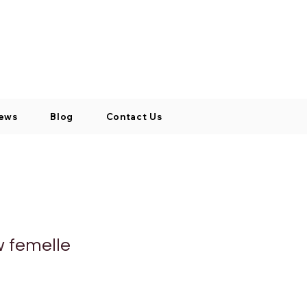
Log In / Signup
My Cart
+971 52 811 1169
ews
Blog
Contact Us
 femelle