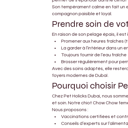
permet de s’épanouir dans le climat
Son tempérament calme en fait un ex
compagnon paisible et loyal.
Prendre soin de v
En raison de son pelage épais, il es
Promener aux heures fraîches (tôt
La garder à l’intérieur dans un 
Toujours fournir de l’eau fraîche
Brosser régulièrement pour perm
Avec des soins adaptés, elle reste
foyers modernes de Dubaï.
Pourquoi choisir Pe
Chez Pet Holicks Dubai, nous sommes
et soin. Notre chiot Chow Chow feme
Nous proposons :
Vaccinations certifiées et cont
Conseils d’experts sur l’alimenta