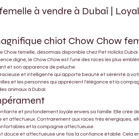
melle à vendre à Dubaï | Loyale
agnifique chiot Chow Chow fem
Chow femelle, désormais disponible chez Pet Holicks Dubai (A
résence digne, le Chow Chow est l’une des races les plus emb
dant et son apparence de peluche.
cieuse et intelligente qui apporte beauté et sérénité à vot
amilles et les personnes qui apprécient l’élégance et la compag
es animaux à Dubaï.
empérament
iante et profondément loyale envers sa famille. Elle crée des
e et affectueux. Contrairement aux races très énergiques, e
onfortables et la compagnie affectueuse.
t douce et affectueuse une fois la confiance établie. Cela en 