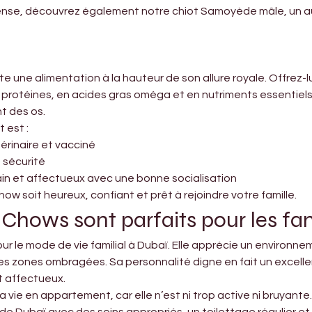
ense, découvrez également notre chiot Samoyède mâle, un aut
 une alimentation à la hauteur de son allure royale. Offrez-lu
 protéines, en acides gras oméga et en nutriments essentiels p
t des os.
 est :
érinaire et vacciné
 sécurité
in et affectueux avec une bonne socialisation
ow soit heureux, confiant et prêt à rejoindre votre famille.
Chows sont parfaits pour les fam
r le mode de vie familial à Dubaï. Elle apprécie un environne
zones ombragées. Sa personnalité digne en fait un excellent 
t affectueux.
a vie en appartement, car elle n’est ni trop active ni bruyante