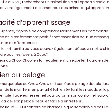

 Hills ou JVC, recherchant un animal fidèle qui apporte chaleur e
nvient également aux amoureux des animaux qui apprécient 
acité d’apprentissage
lligente, capable de comprendre rapidement les commandes —
ce et le renforcement positif sont essentiels pour un dressa
linée et affectueuse.
entes et familiales, vous pouvez également découvrir notre ch
ale pour les foyers à Dubaï.
 du Chow Chow en fait également un excellent gardien de mai
vité.
tien du pelage
 remarquables du Chow Chow est son épais pelage double, lu
met de le maintenir en parfait état, en évitant les nœuds et la 
le toilettage est essentiel pour garantir son confort et sa pr
 garder son pelage beau et facile à entretenir.
tique — il lui confère ce charme unique semblable à celui d’un 