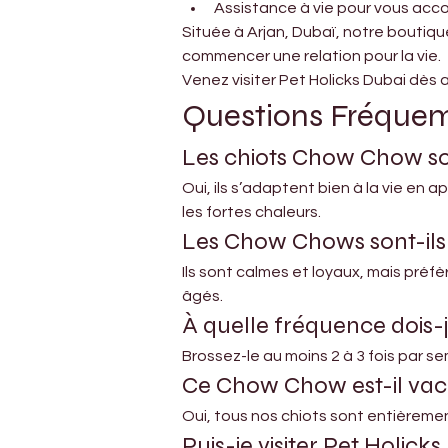
Assistance à vie pour vous a
Située à Arjan, Dubaï, notre boutiq
commencer une relation pour la vie.
Venez visiter Pet Holicks Dubai dès 
Questions Fréque
Les chiots Chow Chow so
Oui, ils s’adaptent bien à la vie en
les fortes chaleurs.
Les Chow Chows sont-ils 
Ils sont calmes et loyaux, mais préf
âgés.
À quelle fréquence dois-
Brossez-le au moins 2 à 3 fois par s
Ce Chow Chow est-il vac
Oui, tous nos chiots sont entièreme
Puis-je visiter Pet Holick