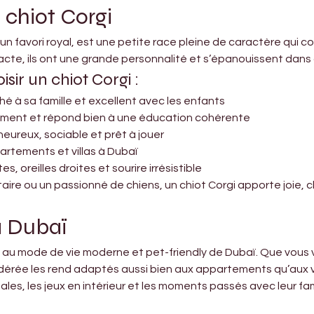

 chiot Corgi
 favori royal, est une petite race pleine de caractère qui co
mpacte, ils ont une grande personnalité et s’épanouissent dans 
isir un chiot Corgi :
hé à sa famille et excellent avec les enfants
idement et répond bien à une éducation cohérente
heureux, sociable et prêt à jouer
artements et villas à Dubaï
, oreilles droites et sourire irrésistible
ire ou un passionné de chiens, un chiot Corgi apporte joie, 
 à Dubaï
au mode de vie moderne et pet-friendly de Dubaï. Que vous v
modérée les rend adaptés aussi bien aux appartements qu’aux vi
les, les jeux en intérieur et les moments passés avec leur fa