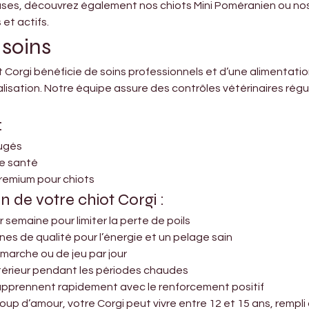
euses, découvrez également nos chiots Mini Poméranien ou no
et actifs.
 soins
 Corgi bénéficie de soins professionnels et d’une alimentati
sation. Notre équipe assure des contrôles vétérinaires régulie
:
fugés
ne santé
premium pour chiots
n de votre chiot Corgi :
ar semaine pour limiter la perte de poils
ines de qualité pour l’énergie et un pelage sain
 marche ou de jeu par jour
intérieur pendant les périodes chaudes
 apprennent rapidement avec le renforcement positif
p d’amour, votre Corgi peut vivre entre 12 et 15 ans, rempli d