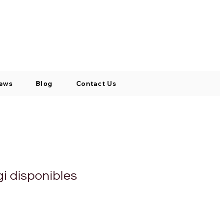
Log In / Signup
My Cart
+971 52 811 1169
ews
Blog
Contact Us
i disponibles