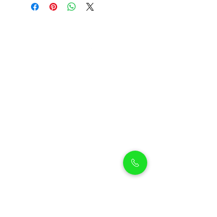
Petholicks
Petholicks is a one-stop pet shop in Arjan,
Dubai with a huge range of quality pets &
top products, pet grooming services to
make sure your best friend stays clean
and feels pampered.
Shop Pets
Shop Puppies
Shipping Policy
Shop Kittens
Contact Us