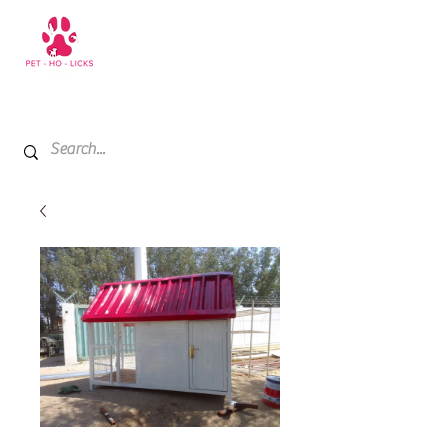
+971 52 811 1169
My Cart