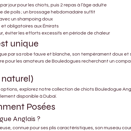
 par jour pour les chiots, puis 2 repas à l’âge adulte
te de poils ; un brossage hebdomadaire suffit
s avec un shampoing doux
 et obligatoires aux Émirats
ur, éviter les efforts excessifs en période de chaleur
est unique
gue par sa robe fauve et blanche, son tempérament doux et 
 rare pour les amateurs de Bouledogues recherchant un compag
 naturel)
s options, explorez notre collection de chiots Bouledogue Ang
lement disponible à Dubaï.
mment Posées
gue Anglais ?
euse, connue pour ses plis caractéristiques, son museau court