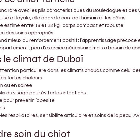

nc rare avec les plis caractéristiques du Bouledogue et des 
e et loyale, elle adore le contact humain et les câlins
lte estimé entre 18 et 22 kg ; corps compact et robuste
vec des soins appropriés
pond mieux au renforcement positif ; l’apprentissage précoce 
’appartement ; peu d’exercice nécessaire mais a besoin de c
 le climat de Dubaï
ention particulière dans les climats chauds comme celui des
 les fortes chaleurs
n ou en soirée
s du visage pour éviter les infections
e pour prévenir l’obésité
ois
s respiratoires, sensibilité articulaire et soins de la peau. A
re soin du chiot