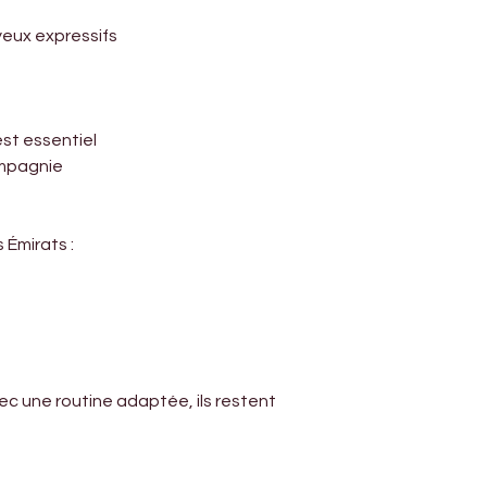
Γ
yeux expressifs
est essentiel
ompagnie
 Émirats :
vec une routine adaptée, ils restent 