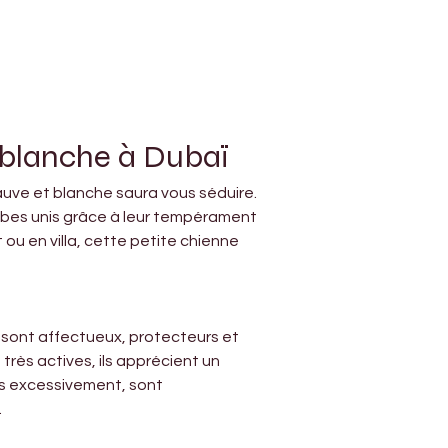
 blanche à Dubaï
uve et blanche saura vous séduire. 
abes unis grâce à leur tempérament 
ou en villa, cette petite chienne 
 sont affectueux, protecteurs et 
rès actives, ils apprécient un 
as excessivement, sont 
.