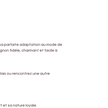
sa parfaite adaptation au mode de 
non fidèle, charmant et facile à 
lais ou rencontrez une autre 
 et sa nature loyale.