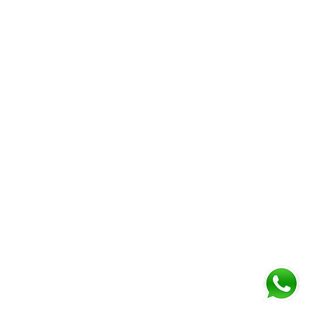
Diamond business center 1
Block B - Shop no g04 - Dubai
miracle garden - Arjan