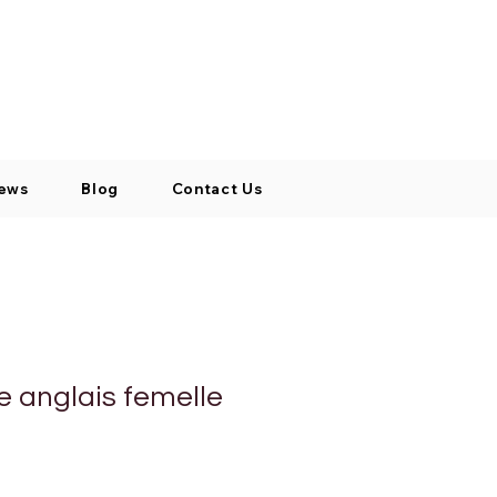
Log In / Signup
My Cart
+971 52 811 1169
ews
Blog
Contact Us
 anglais femelle