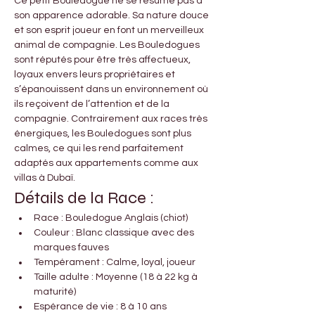
Ce petit Bouledogue ne se résume pas à 
son apparence adorable. Sa nature douce 
et son esprit joueur en font un merveilleux 
animal de compagnie. Les Bouledogues 
sont réputés pour être très affectueux, 
loyaux envers leurs propriétaires et 
s’épanouissent dans un environnement où 
ils reçoivent de l’attention et de la 
compagnie. Contrairement aux races très 
énergiques, les Bouledogues sont plus 
calmes, ce qui les rend parfaitement 
adaptés aux appartements comme aux 
villas à Dubaï.
Détails de la Race :
Race : Bouledogue Anglais (chiot)
Couleur : Blanc classique avec des 
marques fauves
Tempérament : Calme, loyal, joueur
Taille adulte : Moyenne (18 à 22 kg à 
maturité)
Espérance de vie : 8 à 10 ans