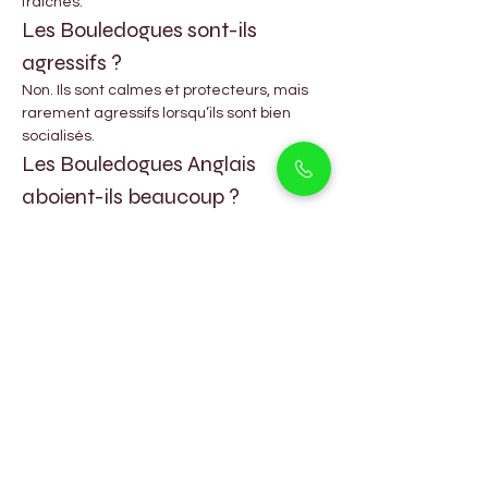
fraîches.
Les Bouledogues sont-ils 
agressifs ?
Non. Ils sont calmes et protecteurs, mais 
rarement agressifs lorsqu’ils sont bien 
socialisés.
Les Bouledogues Anglais 
aboient-ils beaucoup ?
Ce sont des chiens plutôt calmes qui 
n’aboient généralement que lorsque c’est 
nécessaire.
Combien coûte un Bouledogue 
Anglais à Dubaï ?
Les prix varient en fonction du pedigree et 
de la couleur.
Les Bouledogues peuvent-ils 
vivre en appartement ?
Oui, ils sont très adaptables et 