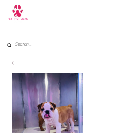
+971 52 811 1169
My Cart