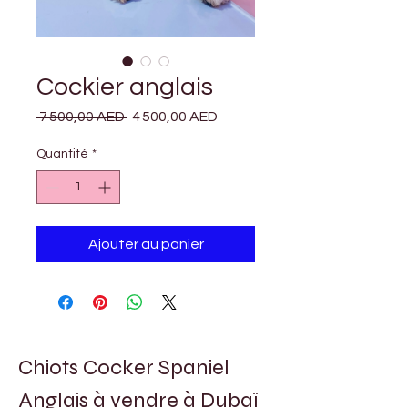
Cockier anglais
Prix
Prix
 7 500,00 AED 
4 500,00 AED
original
promotionnel
Quantité
*
Ajouter au panier
Chiots Cocker Spaniel 
Anglais à vendre à Dubaï