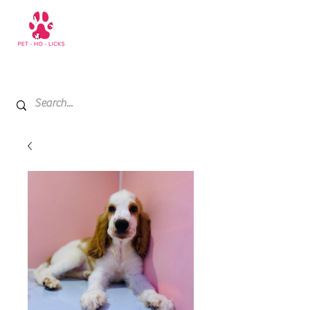
+971 52 811 1169
My Cart