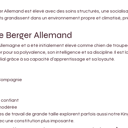
r Allemand est élevé avec des soins structurés, une socialisa
ots grandissent dans un environnement propre et climatisé, prê
ce Berger Allemand
Allemagne et a été initialement élevé comme chien de troupeau 
our sa polyvalence, son intelligence et sa discipline. Il est la
al grâce à sa capacité d’apprentissage et sa loyauté.
/ Compagnie
l, confiant
 modérée
es de travail de grande taille explorent parfois aussi notre 
ec une constitution plus imposante.