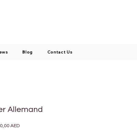
Log In / Signup
My Cart
+971 52 811 1169
ews
Blog
Contact Us
er Allemand
Prix
50,00 AED
nal
promotionnel