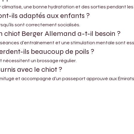
 climatisé, une bonne hydratation et des sorties pendant les
nt-ils adaptés aux enfants ?
orsqu’ils sont correctement socialisés.
 chiot Berger Allemand a-t-il besoin ?
éances d’entraînement et une stimulation mentale sont esse
rdent-ils beaucoup de poils ?
t nécessitent un brossage régulier.
rnis avec le chiot ?
ermifugé et accompagné d’un passeport approuvé aux Émirats
Shop Pets
About us
Shop Puppies
 top