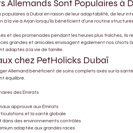

rs Allemands Sont Populaires à 
 populaires à Dubaï en raison de leur adaptabilité, de leur in
en à la vie à Arjan lorsqu’ils bénéficient d’une routine structur
sés et des promenades pendant les heures plus fraîches, ils r
ces grandes et amicales envisagent également nos chiots Gol
 adaptés à la vie de famille.
tiaux chez PetHolicks Dubaï
erger Allemand bénéficient de soins complets axés sur la sant
t équilibré.
naires des Émirats
imaux approuvé aux Émirats
ticulations et la santé globale
t dans des environnements contrôlés
premium adaptée aux grandes races