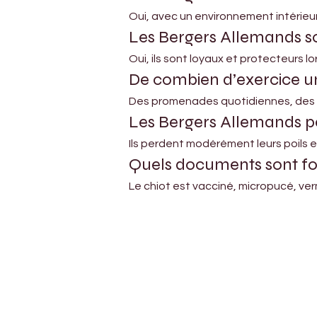
Oui, avec un environnement intérieur
Les Bergers Allemands so
Oui, ils sont loyaux et protecteurs l
De combien d’exercice un
Des promenades quotidiennes, des s
Les Bergers Allemands pe
Ils perdent modérément leurs poils e
Quels documents sont fou
Le chiot est vacciné, micropucé, v
Petholicks
Dubai دبي
Petholicks is a one-stop pet shop in Arjan,
Dubai with a huge range of quality pets &