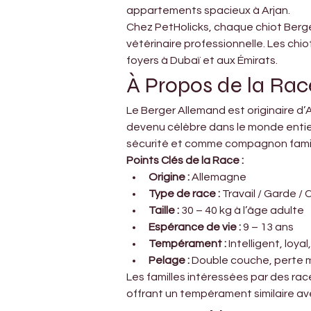
appartements spacieux à Arjan.
Chez PetHolicks, chaque chiot Berge
vétérinaire professionnelle. Les chi
foyers à Dubaï et aux Émirats.
À Propos de la Ra
Le Berger Allemand est originaire d’
devenu célèbre dans le monde entier p
sécurité et comme compagnon famili
Points Clés de la Race :
Origine :
 Allemagne
Type de race :
 Travail / Garde 
Taille :
 30 – 40 kg à l’âge adulte
Espérance de vie :
 9 – 13 ans
Tempérament :
 Intelligent, loya
Pelage :
 Double couche, perte
Les familles intéressées par des rac
offrant un tempérament similaire av