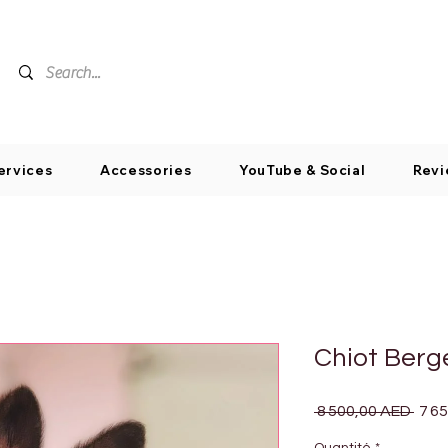
ervices
Accessories
YouTube & Social
Revi
Chiot Berg
Prix
 8 500,00 AED 
7 6
origi