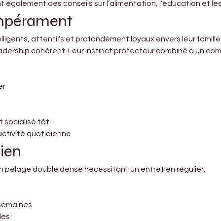
 également des conseils sur l’alimentation, l’éducation et le
empérament
lligents, attentifs et profondément loyaux envers leur famille.
dership cohérent. Leur instinct protecteur combiné à un comp
er
t socialisé tôt
activité quotidienne
tien
 pelage double dense nécessitant un entretien régulier.
 semaines
les