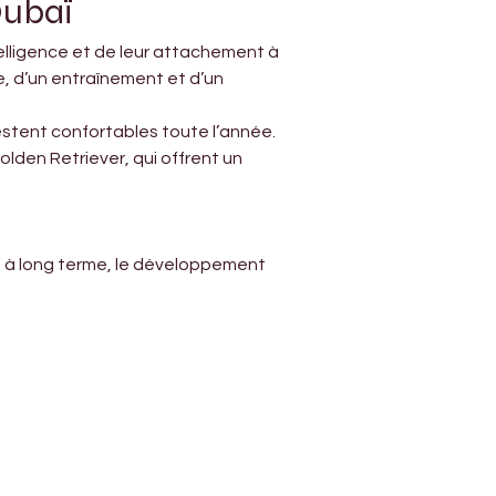
Γ
Dubaï
telligence et de leur attachement à 
ée, d’un entraînement et d’un 
estent confortables toute l’année.
den Retriever, qui offrent un 
é à long terme, le développement 