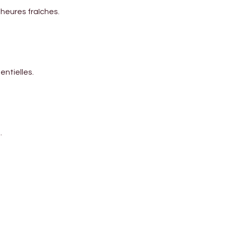
 heures fraîches.
ntielles.
.
Address
Diamond business center 1
Block B - Shop no g04 - Dubai