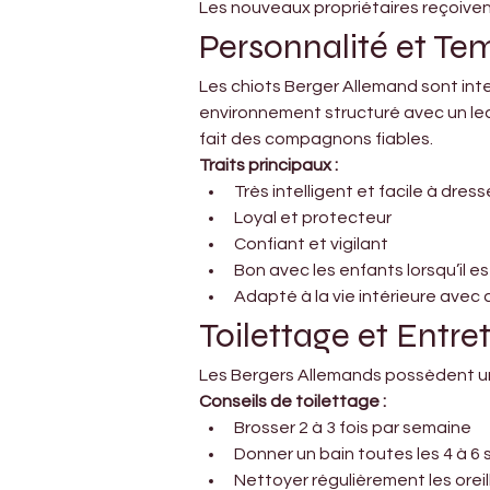
Les nouveaux propriétaires reçoivent
Personnalité et T
Les chiots Berger Allemand sont inte
environnement structuré avec un lea
fait des compagnons fiables.
Traits principaux :
Très intelligent et facile à dress
Loyal et protecteur
Confiant et vigilant
Bon avec les enfants lorsqu’il es
Adapté à la vie intérieure avec 
Toilettage et Entre
Les Bergers Allemands possèdent un
Conseils de toilettage :
Brosser 2 à 3 fois par semaine
Donner un bain toutes les 4 à 6
Nettoyer régulièrement les oreil