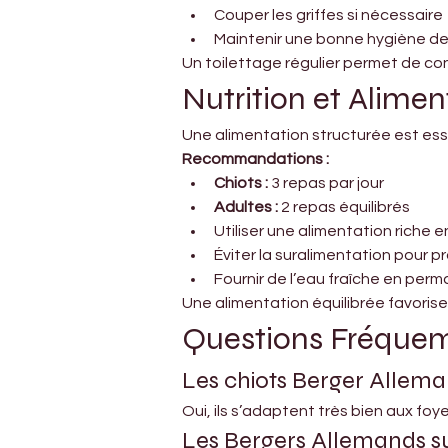
Couper les griffes si nécessaire
Maintenir une bonne hygiène de
Un toilettage régulier permet de cont
Nutrition et Alimen
Une alimentation structurée est esse
Recommandations :
Chiots :
 3 repas par jour
Adultes :
 2 repas équilibrés
Utiliser une alimentation riche
Éviter la suralimentation pour pr
Fournir de l’eau fraîche en per
Une alimentation équilibrée favorise
Questions Fréque
Les chiots Berger Allema
Oui, ils s’adaptent très bien aux foy
Les Bergers Allemands su