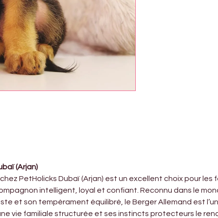
baï (Arjan)
ez PetHolicks Dubaï (Arjan) est un excellent choix pour les fami
ompagnon intelligent, loyal et confiant. Reconnu dans le mond
ste et son tempérament équilibré, le Berger Allemand est l’un
 vie familiale structurée et ses instincts protecteurs le renden