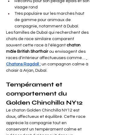
Reconnu pour son pelage épais et son 
visage rond

Γ
Très populaire sur les marchés haut 
de gamme pour animaux de 
compagnie, notamment à Dubaï.
Les familles de Dubaï qui recherchent des 
chats de race similaire comparent 
souvent cette race à l'élégant
chaton 
mâle British Shorthair
ou envisagent des 
races d'intérieur affectueuses comme…
Chatons Ragdoll :
un compagnon calme à 
choisir à Arjan, Dubaï.
Tempérament et 
comportement du 
Golden Chinchilla NY12
Le chaton Golden Chinchilla NY12 est 
doux, affectueux et équilibré. Cette race 
apprécie la compagnie tout en 
conservant un tempérament calme et 