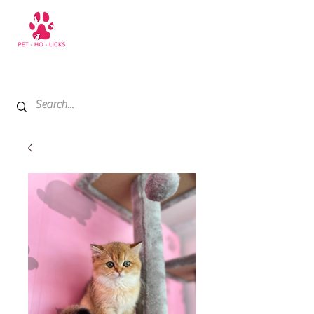
+971 52 811 1169
My Cart