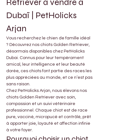
Retriever à vendre à 
Dubaï | PetHolicks 
Arjan
Vous recherchez le chien de famille idéal 
? Découvrez nos chiots Golden Retriever, 
désormais disponibles chez PetHolicks 
Dubai. Connus pour leur tempérament 
amical, leur intelligence et leur beauté 
dorée, ces chiots font partie des races les 
plus appréciées au monde, et ce n’est pas 
sans raison.
Chez PetHolicks Arjan, nous élevons nos 
chiots Golden Retriever avec soin, 
compassion et un suivi vétérinaire 
professionnel. Chaque chiot est de race 
pure, vacciné, micropucé et contrôlé, prêt 
à apporter joie, loyauté et affection infinie 
à votre foyer.
Pourquoi choisir un chiot 