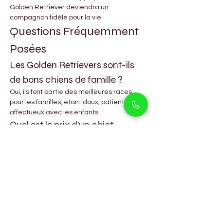
Golden Retriever deviendra un 
compagnon fidèle pour la vie.
Questions Fréquemment 
Posées
Les Golden Retrievers sont-ils 
de bons chiens de famille ?
Oui, ils font partie des meilleures races 
pour les familles, étant doux, patients et 
affectueux avec les enfants.
Quel est le prix d’un chiot 
Golden Retriever à Dubaï ?
Les prix varient généralement entre 5 000 
AED et 7 000 AED, selon le pedigree et 
l’âge.
À quelle fréquence dois-je 
toiletter mon Golden Retriever ?
Brossez son pelage 2 à 3 fois par semaine 