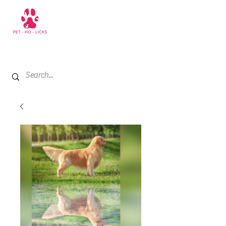
+971 52 811 1169
My Cart