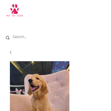
+971 52 811 1169
My Cart