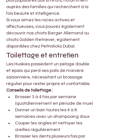
plus populaires aux Émirats, notamment 
auprès des familles qui recherchent à la 
fois beauté et intelligence.
Si vous aimez les races actives et 
affectueuses, vous pouvez également 
découvrir nos chiots Berger Allemand ou 
chiots Golden Retriever, également 
disponibles chez PetHolicks Dubaï.
Toilettage et entretien
Les Huskies possèdent un pelage double 
et épais qui perd ses poils de manière 
saisonnière, nécessitant un brossage 
régulier pour rester propre et confortable.
Conseils de toilettage :
Brosser 3 à 4 fois par semaine 
(quotidiennement en période de mue)
Donner un bain toutes les 4 à 6 
semaines avec un shampooing doux
Couper les ongles et nettoyer les 
oreilles régulièrement
Brosser les dents plusieurs fois par 