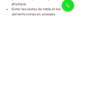
physique
Éviter les restes de table et les 
aliments riches en graisses
Foire Aux Questions
Les Huskies sont-ils de bons 
chiens de famille ?
Oui. Ils sont affectueux, joueurs et 
excellents avec les enfants et les autres 
animaux.
Les Huskies peuvent-ils vivre 
dans le climat de Dubaï ?
Oui. Avec une vie en intérieur climatisé et 
des promenades aux heures fraîches, ils 
s’adaptent bien.
Les Huskies perdent-ils 
beaucoup de poils ?
Oui, surtout lors des changements de 
saison. Un brossage régulier aide à gérer 