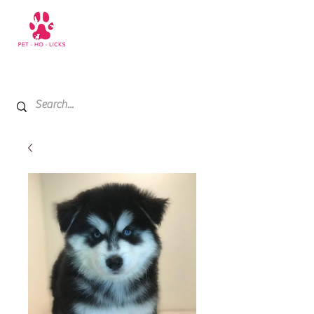
+971 52 811 1169
My Cart