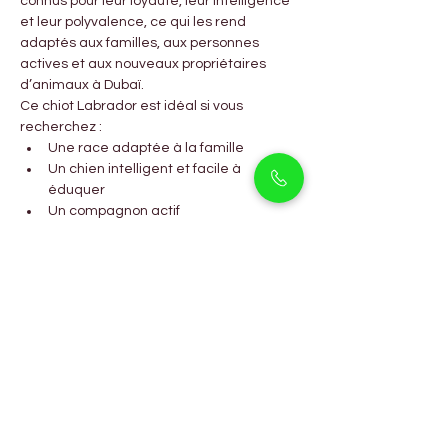
connus pour leur loyauté, leur intelligence 
et leur polyvalence, ce qui les rend 
adaptés aux familles, aux personnes 
actives et aux nouveaux propriétaires 
d’animaux à Dubaï.
Ce chiot Labrador est idéal si vous 
recherchez :
Une race adaptée à la famille
Un chien intelligent et facile à 
éduquer
Un compagnon actif
Un animal loyal et sociable à Dubaï
Questions Fréquemment 
Posées
Un chiot Labrador est-il 
adapté aux familles à Arjan 
Dubaï ?
Oui, le chiot Labrador est très adapté aux 
familles et doux avec les enfants.