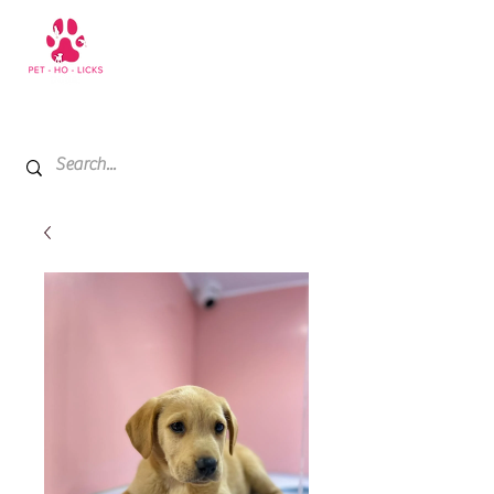
+971 52 811 1169
My Cart