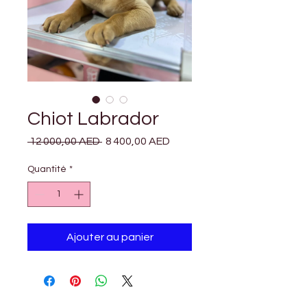
Chiot Labrador
Prix
Prix
 12 000,00 AED 
8 400,00 AED
original
promotionnel
Quantité
*
Ajouter au panier