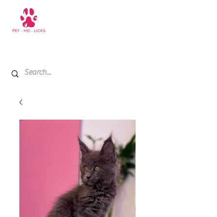
+971 52 811 1169
My Cart