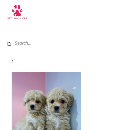
+971 52 811 1169
My Cart