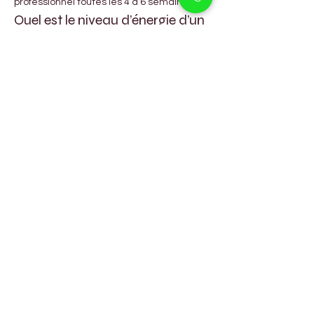
professionnel toutes les 4 à 6 semaines.
Quel est le niveau d’énergie d’un 
chiot Maltipoo ?
Les Maltipoos ont un niveau d’énergie 
modéré. Une promenade quotidienne de 
20 à 30 minutes accompagnée de jeux en 
intérieur suffit généralement.
Les Maltipoos sont-ils faciles à 
éduquer à la propreté ?
Oui, grâce à leur intelligence et leur envie 
de faire plaisir, ils sont relativement faciles 
à éduquer avec de la régularité et du 
renforcement positif.
Les Maltipoos s’entendent-ils 
avec les autres animaux ?
Oui, lorsqu’ils sont socialisés dès le plus 
jeune âge, ils s’entendent généralement 
très bien avec les autres chiens et même 
les chats.