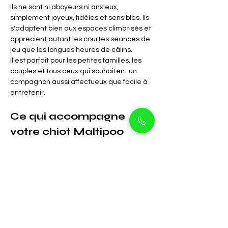
Ils ne sont ni aboyeurs ni anxieux, 
simplement joyeux, fidèles et sensibles. Ils 
s'adaptent bien aux espaces climatisés et 
apprécient autant les courtes séances de 
jeu que les longues heures de câlins.
Il est parfait pour les petites familles, les 
couples et tous ceux qui souhaitent un 
compagnon aussi affectueux que facile à 
entretenir.
Ce qui accompagne 
votre chiot Maltipoo
certificat sanitaire vétérinaire
Dossiers de vaccination et de 
vermifugation
Enregistrement de la puce 
électronique
Conseils d'alimentation et de soins
Recommandations de toilettage pour 
débutants