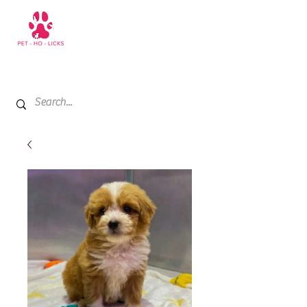
+971 52 811 1169
My Cart