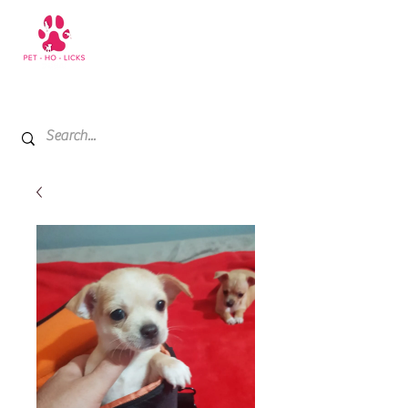
+971 52 811 1169
My Cart