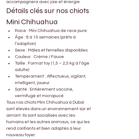

Γ
accompagnera avec joie et énergie.
Détails clés sur nos chiots 
Mini Chihuahua
Race : Mini Chihuahua de race pure
Âge : 8 à 10 semaines (prêts à 
l’adoption)
Sexe : Mâles et femelles disponibles
Couleur : Crème / Fauve
Taille : Format toy (1,5 – 2,5 kg à l’âge 
adulte)
Tempérament : Affectueux, vigilant, 
intelligent, joueur
Santé : Entièrement vacciné, 
vermifugé et micropucé
Tous nos chiots Mini Chihuahua à Dubaï 
sont élevés dans un environnement sûr et 
aimant. Ils sont socialisés avec les 
humains et les autres animaux, ce qui les 
rend confiants et bien adaptés à leur 
nouveau foyer.