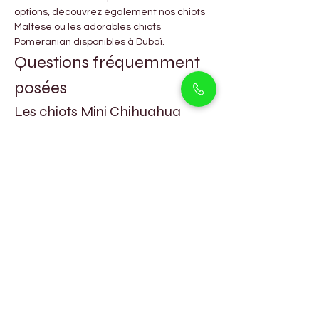
options, découvrez également nos chiots 
Maltese ou les adorables chiots 
Pomeranian disponibles à Dubaï.
Questions fréquemment 
posées
Les chiots Mini Chihuahua 
sont-ils adaptés aux 
appartements à Dubaï ?
Oui, ils sont parfaitement adaptés à la vie 
en appartement grâce à leur petite taille 
et leurs besoins limités en exercice.
Les Mini Chihuahuas aboient-
ils beaucoup ?
Ils peuvent être expressifs lorsqu’ils sont 
alertes, mais avec une bonne éducation, 
ils deviennent calmes et bien équilibrés.
Les Mini Chihuahuas sont-ils 