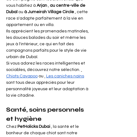
vous habitiez à
Arjan
,
au centre-ville de 
Dubaï
ou
à Jumeirah Village Circle
, cette 
race s'adapte parfaitement à la vie en 
appartement ou en villa.
Ils apprécient les promenades matinales, 
les douces balades du soir et même les 
jeux à l'intérieur, ce qui en fait des 
compagnons parfaits pour le style de vie 
urbain de Dubaï.
Si vous adorez les races intelligentes et 
sociables, découvrez notre sélection.
Chiots Cavapoo
ou
Les caniches nains
sont tous deux appréciés pour leur 
personnalité joyeuse et leur adaptation à 
la vie citadine.
Santé, soins personnels 
et hygiène
Chez
PetHolicks Dubai
, la santé et le 
bonheur de chaque chiot sont notre 