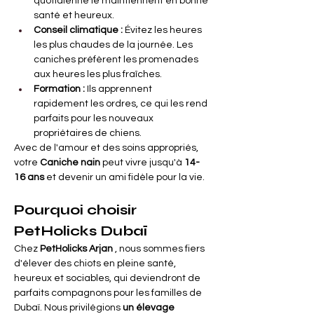
quotidienne le maintiennent en bonne 
santé et heureux.
Conseil climatique :
Évitez les heures 
les plus chaudes de la journée. Les 
caniches préfèrent les promenades 
aux heures les plus fraîches.
Formation :
Ils apprennent 
rapidement les ordres, ce qui les rend 
parfaits pour les nouveaux 
propriétaires de chiens.
Avec de l'amour et des soins appropriés, 
votre
Caniche nain
peut vivre jusqu'à
14-
16 ans
et devenir un ami fidèle pour la vie.
Pourquoi choisir 
PetHolicks Dubaï
Chez
PetHolicks Arjan
, nous sommes fiers 
d'élever des chiots en pleine santé, 
heureux et sociables, qui deviendront de 
parfaits compagnons pour les familles de 
Dubaï. Nous privilégions
un élevage 