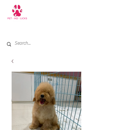
+971 52 811 1169
My Cart