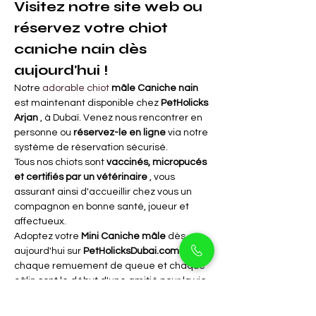
Visitez notre site web ou 
réservez votre chiot 
caniche nain dès 
aujourd'hui !
Notre
 adorable chiot 
mâle Caniche nain
est maintenant disponible chez
PetHolicks 
Arjan
, à Dubaï. Venez nous rencontrer en 
personne ou
réservez-le en ligne
via notre 
système de réservation sécurisé.
Tous nos chiots sont
vaccinés, micropucés 
et certifiés par un vétérinaire
, vous 
assurant ainsi d'accueillir chez vous un 
compagnon en bonne santé, joueur et 
affectueux.
Adoptez votre
Mini Caniche mâle
dès 
aujourd'hui sur
PetHolicksDubai.com
, où 
chaque remuement de queue et chaque 
câlin sont le début d'une amitié pour la vie.
FAQ