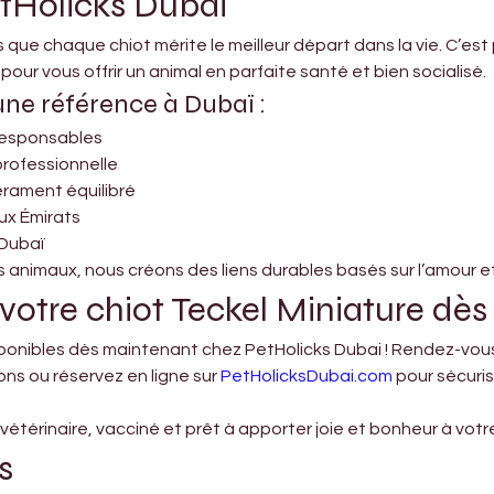
etHolicks Dubai
 que chaque chiot mérite le meilleur départ dans la vie. C’e
pour vous offrir un animal en parfaite santé et bien socialisé.
une référence à Dubaï :
responsables
professionnelle
érament équilibré
ux Émirats
 Dubaï
nimaux, nous créons des liens durables basés sur l’amour et
 votre chiot Teckel Miniature dès
sponibles dès maintenant chez PetHolicks Dubai ! Rendez-vous
s ou réservez en ligne sur 
PetHolicksDubai.com
 pour sécuri
térinaire, vacciné et prêt à apporter joie et bonheur à votre
s