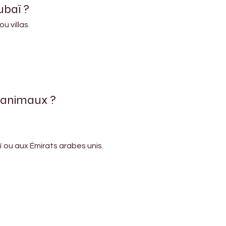
ubaï ?
u villas.
s animaux ?
aï ou aux Émirats arabes unis.
Address
Diamond business center 1