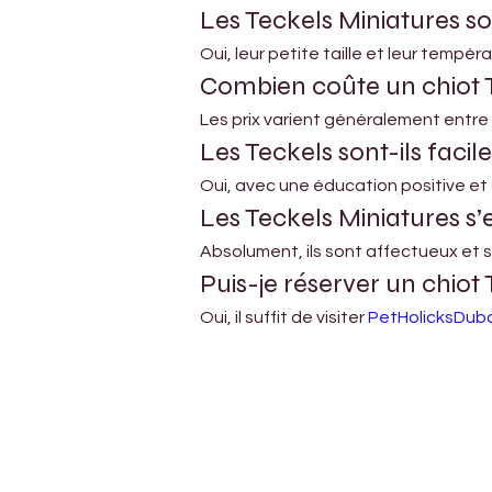
Les Teckels Miniatures so
Oui, leur petite taille et leur temp
Combien coûte un chiot T
Les prix varient généralement entre 
Les Teckels sont-ils facil
Oui, avec une éducation positive et 
Les Teckels Miniatures s’
Absolument, ils sont affectueux et s
Puis-je réserver un chiot 
Oui, il suffit de visiter 
PetHolicksDub
Petholicks
Dubai دبي
Petholicks is a one-stop pet shop in Arjan,