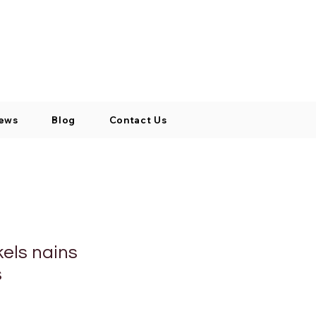
Log In / Signup
My Cart
+971 52 811 1169
ews
Blog
Contact Us
kels nains
s