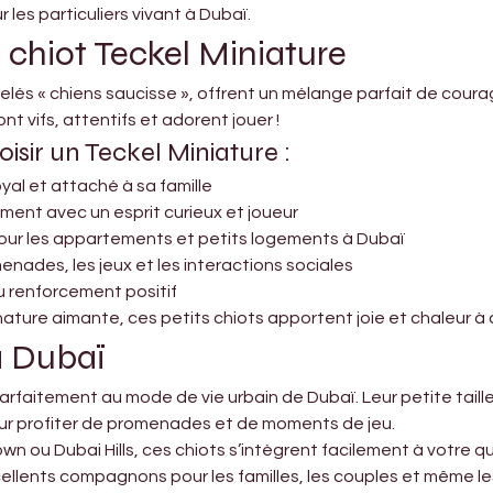

 les particuliers vivant à Dubaï.
 chiot Teckel Miniature
lés « chiens saucisse », offrent un mélange parfait de courage
 sont vifs, attentifs et adorent jouer !
isir un Teckel Miniature :
al et attaché à sa famille
ement avec un esprit curieux et joueur
our les appartements et petits logements à Dubaï
enades, les jeux et les interactions sociales
au renforcement positif
ature aimante, ces petits chiots apportent joie et chaleur à
 à Dubaï
rfaitement au mode de vie urbain de Dubaï. Leur petite taille
r profiter de promenades et de moments de jeu.
wn ou Dubai Hills, ces chiots s’intègrent facilement à votre 
cellents compagnons pour les familles, les couples et même l