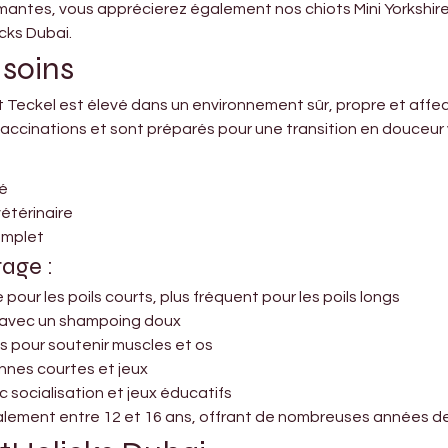
mantes, vous apprécierez également nos chiots Mini Yorkshire
cks Dubai.
 soins
 Teckel est élevé dans un environnement sûr, propre et affec
 vaccinations et sont préparés pour une transition en douceur 
cé
étérinaire
omplet
tage :
 pour les poils courts, plus fréquent pour les poils longs
s avec un shampoing doux
es pour soutenir muscles et os
nnes courtes et jeux
socialisation et jeux éducatifs
alement entre 12 et 16 ans, offrant de nombreuses années de 