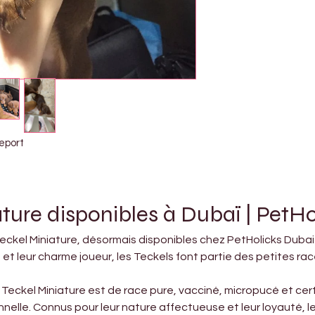
eport
ture disponibles à Dubaï | PetHo
ckel Miniature, désormais disponibles chez PetHolicks Dubai !
et leur charme joueur, les Teckels font partie des petites rac
Teckel Miniature est de race pure, vacciné, micropucé et certi
onnelle. Connus pour leur nature affectueuse et leur loyauté,