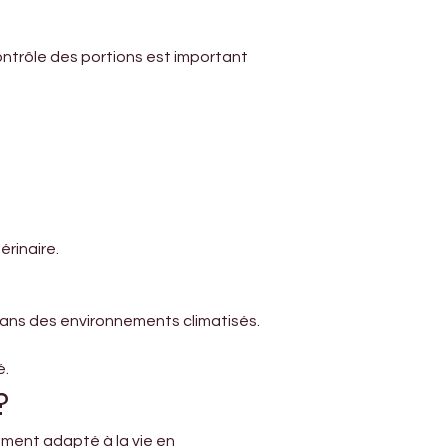
ontrôle des portions est important 
érinaire.
 dans des environnements climatisés. 
é.
?
tement adapté à la vie en 