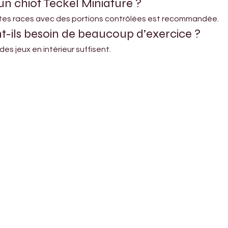
n chiot Teckel Miniature ?
tes races avec des portions contrôlées est recommandée.
nt-ils besoin de beaucoup d’exercice ?
 jeux en intérieur suffisent.
Shop Pets
About us
Shop Puppies
 top
sure
Contact Us
Shop Kittens
Shipping Policy
Shop Reptiles
Refund Policy