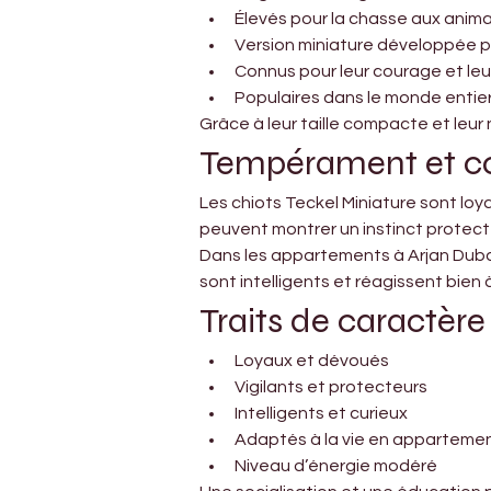
Élevés pour la chasse aux anima
Version miniature développée po
Connus pour leur courage et le
Populaires dans le monde enti
Grâce à leur taille compacte et leur
Tempérament et 
Les chiots Teckel Miniature sont loyau
peuvent montrer un instinct protecteu
Dans les appartements à Arjan Dubaï,
sont intelligents et réagissent bie
Traits de caractère
Loyaux et dévoués
Vigilants et protecteurs
Intelligents et curieux
Adaptés à la vie en apparteme
Niveau d’énergie modéré