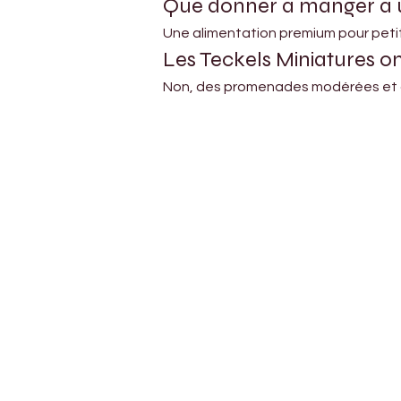
Que donner à manger à u
Une alimentation premium pour peti
Les Teckels Miniatures o
Non, des promenades modérées et des
Petholicks
Dubai دبي
Petholicks is a one-stop pet shop in Arjan,
Dubai with a huge range of quality pets &
products, pet grooming services to make 
your best friend stays clean and feels
pampered.