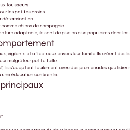
ux fouisseurs
ur les petites proies
ur détermination
er comme chiens de compagnie
 nature adaptable, ils sont de plus en plus populaires dans l
comportement
x, vigilants et affectueux envers leur famille. Ils créent des li
r malgré leur petite taille.
 ils s’adaptent facilement avec des promenades quotidiennes e
n à une éducation cohérente.
 principaux
nt