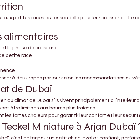
rition
aux petites races est essentielle pour leur croissance. Le c
alimentaires
dant la phase de croissance
de petite race
manence
passer à deux repas par jour selon les recommandations du vét
mat de Dubaï
n au climat de Dubaï s’ils vivent principalement à l’intérieur
vent être limitées aux heures plus fraîches.
 les fortes chaleurs pour garantir leur confort et leur sécurit
 Teckel Miniature à Arjan Dubaï 
ubaï, c’est opter pour un petit chien loyal et confiant, parfai