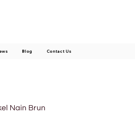
Log In / Signup
My Cart
+971 52 811 1169
ews
Blog
Contact Us
kel Nain Brun