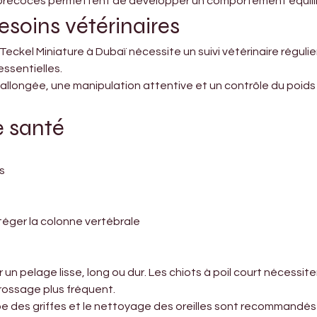

 précoces permettent de développer un comportement équilib
esoins vétérinaires
eckel Miniature à Dubaï nécessite un suivi vétérinaire régulier
essentielles.
 allongée, une manipulation attentive et un contrôle du poids
e santé
s
éger la colonne vertébrale
un pelage lisse, long ou dur. Les chiots à poil court nécessite
rossage plus fréquent.
 des griffes et le nettoyage des oreilles sont recommandés