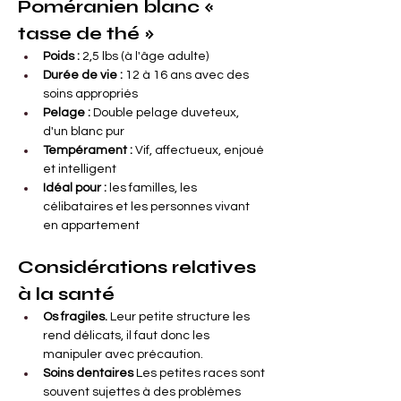
Poméranien blanc « 
tasse de thé »
Poids :
2,5 lbs (à l'âge adulte)
Durée de vie :
12 à 16 ans avec des 
soins appropriés
Pelage :
Double pelage duveteux, 
d'un blanc pur
Tempérament :
Vif, affectueux, enjoué 
et intelligent
Idéal pour :
les familles, les 
célibataires et les personnes vivant 
en appartement
Considérations relatives 
à la santé
Os fragiles.
Leur petite structure les 
rend délicats, il faut donc les 
manipuler avec précaution.
Soins dentaires
Les petites races sont 
souvent sujettes à des problèmes 