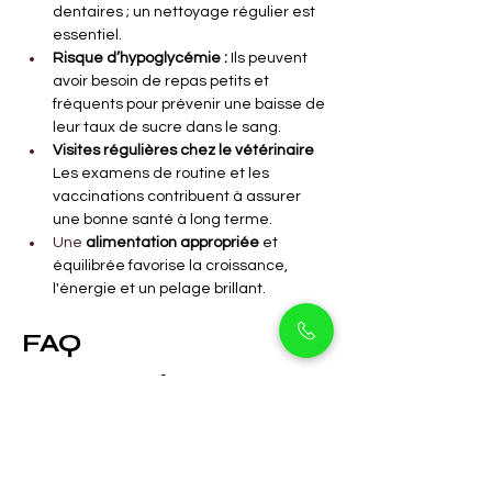
dentaires ; un nettoyage régulier est 
essentiel.
Risque d’hypoglycémie :
Ils peuvent 
avoir besoin de repas petits et 
fréquents pour prévenir une baisse de 
leur taux de sucre dans le sang.
Visites régulières chez le vétérinaire
Les examens de routine et les 
vaccinations contribuent à assurer 
une bonne santé à long terme.
Une 
alimentation appropriée
et 
équilibrée favorise la croissance, 
l'énergie et un pelage brillant.
FAQ
Les Poméraniens 
nains blancs aboient-
ils beaucoup ?
Ils sont naturellement alertes et 