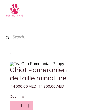
+971 52 811 1169
My Cart
Chiot Poméranien
de taille miniature
Prix
Prix
 14 000,00 AED 
11 200,00 AED
original
promotionnel
Quantité
*