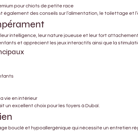

emium pour chiots de petite race
également des conseils sur l’alimentation, le toilettage et l’
empérament
ur intelligence, leur nature joueuse et leur fort attachement à
fants et apprécient les jeux interactifs ainsi que la stimulat
incipaux
enfants
a vie en intérieur
it un excellent choix pour les foyers à Dubaï.
tien
e bouclé et hypoallergénique qui nécessite un entretien régu