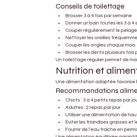
Conseils de toilettage
Brosser 3 à 4 fois par semaine
Donner un bain toutes les 3 à 4
Couper régulièrement le pelage
Nettoyer les oreilles fréquemm
Couper les ongles chaque mois
Brosser les dents plusieurs fois
Un toilettage régulier permet de mai
Nutrition et alimen
Une alimentation adaptée favorise l
Recommandations alime
Chiots : 3 à 4 petits repas par jo
Adultes : 2 repas par jour
Utiliser une alimentation de hau
Éviter les friandises grasses et
Fournir de l’eau fraîche en per
Une alimentation équilibrée garantit