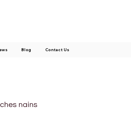
Log In / Signup
My Cart
+971 52 811 1169
ews
Blog
Contact Us
iches nains