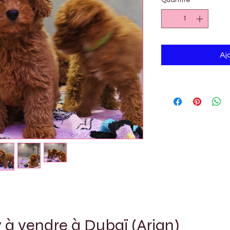
Quantité
*
Aj
 à vendre à Dubaï (Arjan)