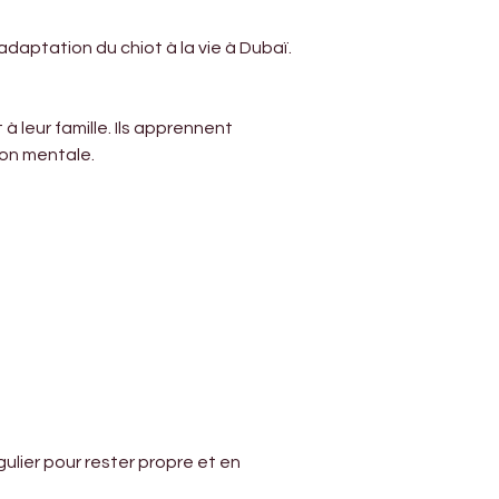
Γ
adaptation du chiot à la vie à Dubaï.
 leur famille. Ils apprennent 
ion mentale.
lier pour rester propre et en 