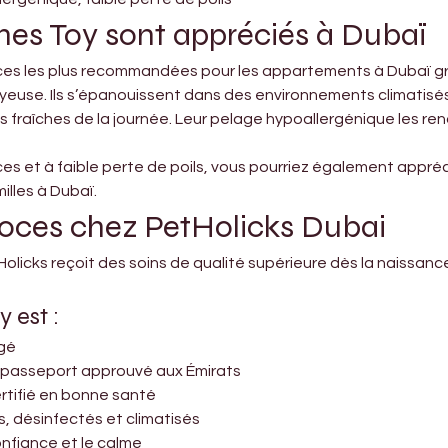
hes Toy sont appréciés à Dubaï
es les plus recommandées pour les appartements à Dubaï grâce 
joyeuse. Ils s’épanouissent dans des environnements climatisé
fraîches de la journée. Leur pelage hypoallergénique les ren
es et à faible perte de poils, vous pourriez également appré
illes à Dubaï.
coces chez PetHolicks Dubai
icks reçoit des soins de qualité supérieure dès la naissance
 est :
ugé
n passeport approuvé aux Émirats
ertifié en bonne santé
, désinfectés et climatisés
confiance et le calme