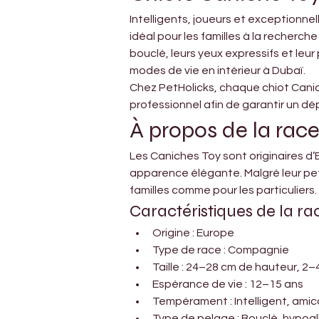
Intelligents, joueurs et exceptionne
idéal pour les familles à la recherch
bouclé, leurs yeux expressifs et leu
modes de vie en intérieur à Dubaï.
Chez PetHolicks, chaque chiot Canich
professionnel afin de garantir un dép
À propos de la rac
Les Caniches Toy sont originaires d’E
apparence élégante. Malgré leur petit
familles comme pour les particuliers.
Caractéristiques de la ra
Origine : Europe
Type de race : Compagnie
Taille : 24–28 cm de hauteur, 2–
Espérance de vie : 12–15 ans
Tempérament : Intelligent, amic
Type de pelage : Bouclé, hypoall