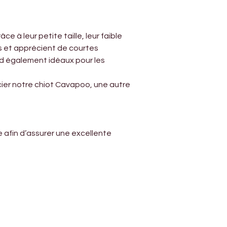
à leur petite taille, leur faible 
s et apprécient de courtes 
d également idéaux pour les 
cier notre chiot Cavapoo, une autre 
 afin d’assurer une excellente 