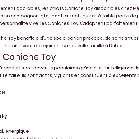
llement adorables, les chiots Caniche Toy disponibles chez Pet
e d’un compagnon intelligent, affectueux et à faible perte de 
r personnalité vive, les Caniches Toy s’adaptent parfaitement
e Toy bénéficie d’une socialisation précoce, de soins structur
art sain avant de rejoindre sa nouvelle famille à Dubaï.
e Caniche Toy
urope et sont devenus populaires grâce à leur intelligence, leu
e taille, ils sont actifs, vigilants et constituent d’excellen
ce
4 kg
al, énergique
ergénique, faible perte de poils