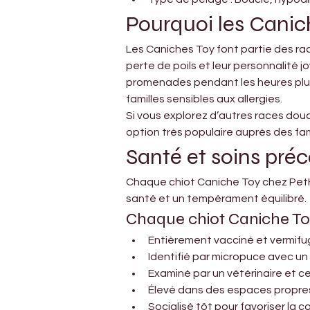
Pourquoi les Canic
Les Caniches Toy font partie des rac
perte de poils et leur personnalité 
promenades pendant les heures plus 
familles sensibles aux allergies.
Si vous explorez d’autres races douc
option très populaire auprès des fam
Santé et soins pré
Chaque chiot Caniche Toy chez PetHol
santé et un tempérament équilibré.
Chaque chiot Caniche Toy
Entièrement vacciné et vermif
Identifié par micropuce avec u
Examiné par un vétérinaire et c
Élevé dans des espaces propres
Socialisé tôt pour favoriser la 