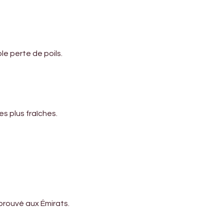
le perte de poils.
s plus fraîches.
prouvé aux Émirats.