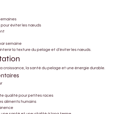
 semaines
 pour éviter les nœuds
ent
 par semaine
ntenir la texture du pelage et d’éviter les nœuds.
tation
a croissance, la santé du pelage et une énergie durable.
ntaires
ur
te qualité pour petites races
 les aliments humains
manence
 une santé et une vitalité à long terme.