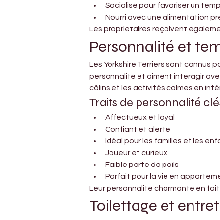
Socialisé pour favoriser un te
Nourri avec une alimentation p
Les propriétaires reçoivent également
Personnalité et t
Les Yorkshire Terriers sont connus pou
personnalité et aiment interagir avec 
câlins et les activités calmes en intér
Traits de personnalité clé
Affectueux et loyal
Confiant et alerte
Idéal pour les familles et les en
Joueur et curieux
Faible perte de poils
Parfait pour la vie en appartem
Leur personnalité charmante en fait 
Toilettage et entre