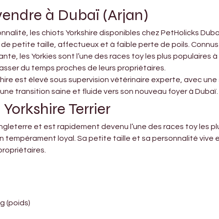
vendre à Dubaï (Arjan)
nalité, les chiots Yorkshire disponibles chez PetHolicks Dubai 
 petite taille, affectueux et à faible perte de poils. Connus 
ante, les Yorkies sont l’une des races toy les plus populaires 
asser du temps proches de leurs propriétaires.
ire est élevé sous supervision vétérinaire experte, avec une 
ne transition saine et fluide vers son nouveau foyer à Dubaï.
Yorkshire Terrier
d’Angleterre et est rapidement devenu l’une des races toy les
 tempérament loyal. Sa petite taille et sa personnalité vive en
propriétaires.
kg (poids)