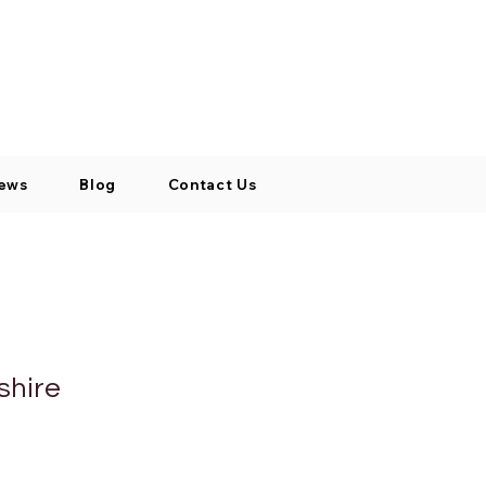
Log In / Signup
My Cart
+971 52 811 1169
ews
Blog
Contact Us
shire