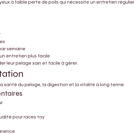
x à faible perte de poils qui nécessite un entretien régulier 
t
les
 par semaine
n entretien plus facile
r leur pelage sain et facile à gérer.
tation
 santé du pelage, la digestion et la vitalité à long terme.
ntaires
ur
ualité pour races toy
manence