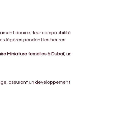
rament doux et leur compatibilité 
des légères pendant les heures 
hire Miniature femelles à Dubaï
, un 
e âge, assurant un développement 