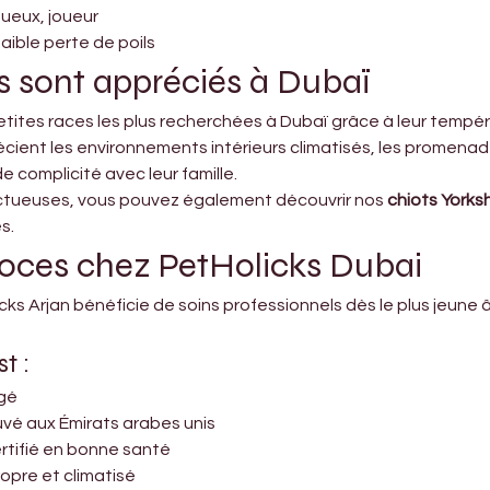
ueux, joueur
aible perte de poils
es sont appréciés à Dubaï
petites races les plus recherchées à Dubaï grâce à leur tempé
récient les environnements intérieurs climatisés, les promena
complicité avec leur famille.
ectueuses, vous pouvez également découvrir nos 
chiots Yorks
s.
coces chez PetHolicks Dubai
cks Arjan bénéficie de soins professionnels dès le plus jeun
t :
ugé
vé aux Émirats arabes unis
ertifié en bonne santé
opre et climatisé