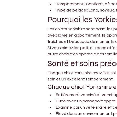
Tempérament : Confiant, affect
Type de pelage : Long, soyeux, f
Pourquoi les Yorki
Les chiots Yorkshire sont parmi les 
avec la vie en appartement. Ils app
fraîches et beaucoup de moments de 
Si vous aimez les petites races aff
autre choix très apprécié des famille
Santé et soins pré
Chaque chiot Yorkshire chez PetHoli
sain et un excellent tempérament.
Chaque chiot Yorkshire es
Entièrement vacciné et vermif
Pucé avec un passeport approu
Examiné par un vétérinaire et c
Élevé dans un environnement pr