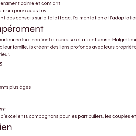

mpérament calme et confiant
remium pour races toy
 des conseils sur le toilettage, l’alimentation et l’adaptation 
empérament
r leur nature confiante, curieuse et affectueuse. Malgré leur pe
leur famille. Ils créent des liens profonds avec leurs propriéta
ieur.
s
fants plus âgés
ent
d’excellents compagnons pour les particuliers, les couples et 
tien