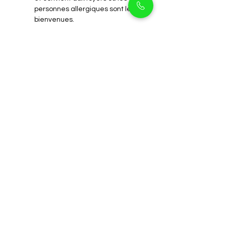
personnes allergiques sont les 
bienvenues.
Restent-ils petits à 
l'âge adulte ?
Sont-ils vaccinés et 
munis d'une puce 
électronique ?
Ont-ils besoin de 
beaucoup d'exercice ?
Sont-ils adaptés aux 
personnes qui 
adoptent un chien 
pour la première fois ?