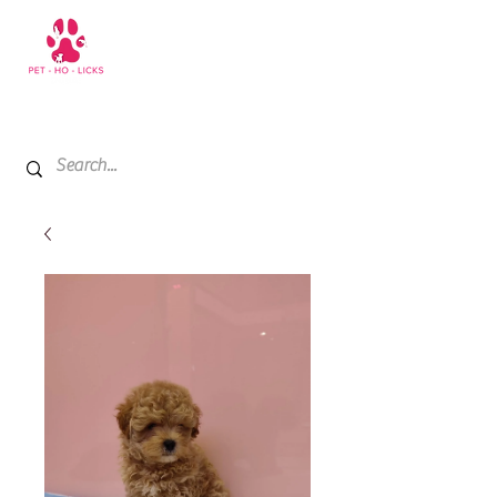
+971 52 811 1169
My Cart